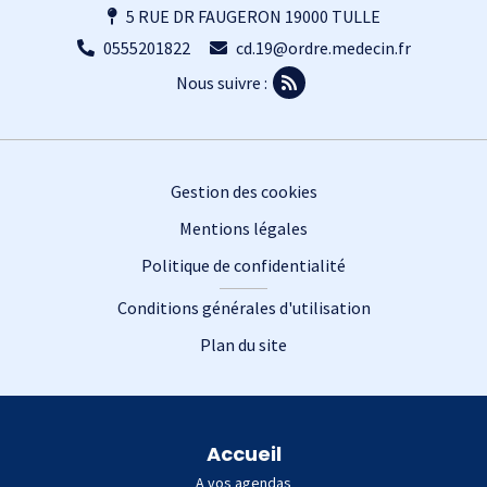
5 RUE DR FAUGERON 19000 TULLE
0555201822
cd.19@ordre.medecin.fr
Nous suivre :
Footer
Gestion des cookies
Mentions légales
Politique de confidentialité
Conditions générales d'utilisation
Plan du site
Plan du site
Accueil
A vos agendas