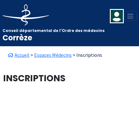
Aller au contenu principal
Panneau de gestion des cookies
Conseil départemental de l'Ordre des médecins
Corrèze
Fil d'Ariane
Accueil
Espaces Médecins
Inscriptions
INSCRIPTIONS