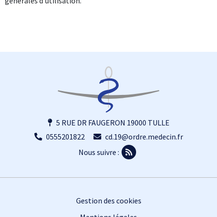
générales d’utilisation.
5 RUE DR FAUGERON 19000 TULLE
0555201822
cd.19@ordre.medecin.fr
Nous suivre :
Footer
Gestion des cookies